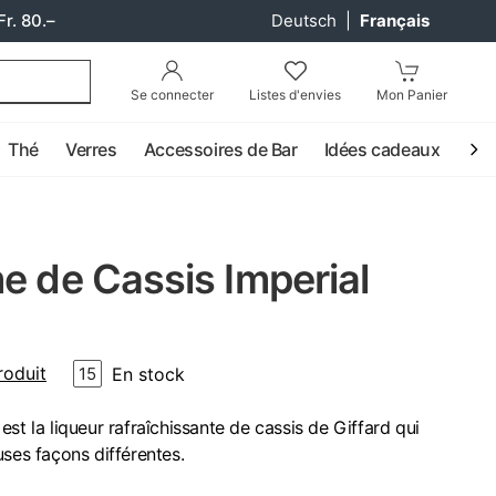
Fr. 80.–
Deutsch
|
Français
Se connecter
Listes d'envies
Mon Panier
Thé
Verres
Accessoires de Bar
Idées cadeaux
Coc
e de Cassis Imperial
roduit
En stock
15
st la liqueur rafraîchissante de cassis de Giffard qui
uses façons différentes.