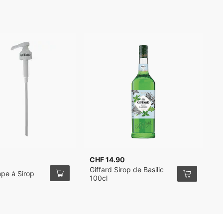
CHF 14.90
C
Giffard Sirop de Basilic
G
pe à Sirop
100cl
S