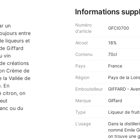
Informations supp
Numéro
ar un
GFCI0700
d'article
oujours entre
e liqueurs et
Alcool
18%
de Giffard
Contenu
70cl
u vin
de créations
Pays
France
sion Crème de
Région
Pays de la Loir
 la Vallée de
e. En
Embouteilleur
GIFFARD - Avenu
 citron, on
peut
Marque
Giffard
lanc ou du
Type
Liqueur de fruit
L'usage
Dans la distill
nommé Emile Giff
on trouve une g