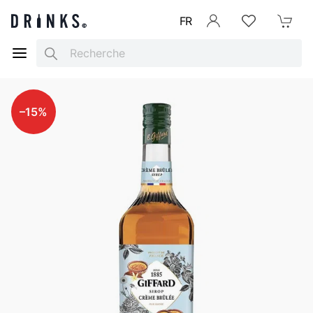
FR
Se connecter
Listes d'envies
Mon Pani
Search
–15%