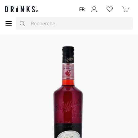
FR
Se connecter
Listes d'envies
Mon Pani
Search