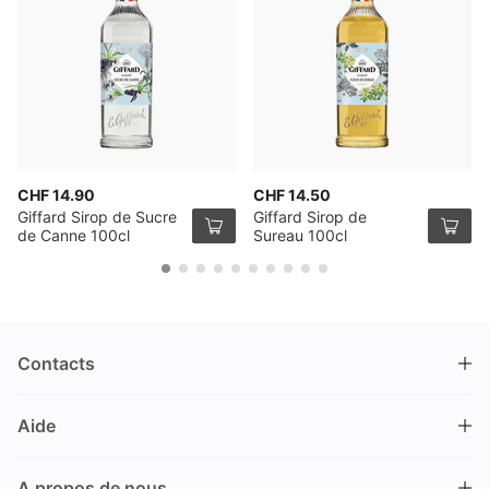
CHF 14.90
CHF 14.50
Giffard Sirop de Sucre
Giffard Sirop de
de Canne 100cl
Sureau 100cl
Contacts
DRINKS.CH / Silverbogen AG
Aide
Nüschelerstrasse 35
8001 Zürich
FAQ
Suisse
A propos de nous