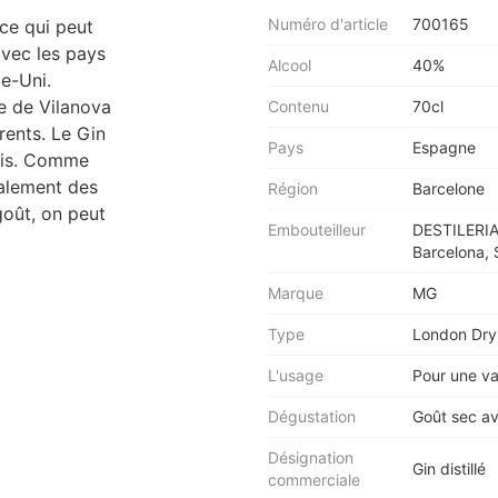
Numéro d'article
700165
ce qui peut
avec les pays
Alcool
40%
e-Uni.
re de Vilanova
Contenu
70cl
érents. Le Gin
Pays
Espagne
lais. Comme
palement des
Région
Barcelone
goût, on peut
Embouteilleur
DESTILERIAS
Barcelona, 
Marque
MG
Type
London Dry
L'usage
Pour une va
Dégustation
Goût sec av
Désignation
Gin distillé
commerciale