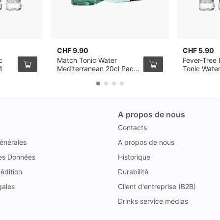
CHF 9.90
CHF 5.90
c
Match Tonic Water
Fever-Tree 
4
Mediterranean 20cl Pack
Tonic Wate
de 4
4
A propos de nous
Contacts
énérales
A propos de nous
des Données
Historique
édition
Durabilité
gales
Client d'entreprise (B2B)
Drinks service médias