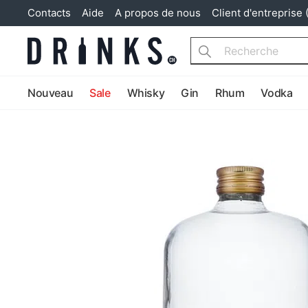
Contacts
Aide
A propos de nous
Client d'entreprise 
Search
Nouveau
Sale
Whisky
Gin
Rhum
Vodka