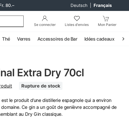
Fr. 80.–
Deutsch
|
Français
Se connecter
Listes d'envies
Mon Panier
Thé
Verres
Accessoires de Bar
Idées cadeaux
Coc
nal Extra Dry 70cl
roduit
Rupture de stock
est le produit d’une distillerie espagnole qui a environ
e domaine. Ce gin a un goût de genièvre accompagné de
ssemblant au Dry Gin classique.