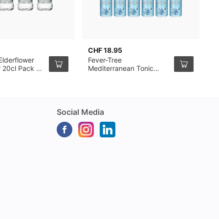
CHF 18.95
C
Elderflower
Fever-Tree
F
r 20cl Pack de
Mediterranean Tonic
I
Water, canette de 25cl,
P
pack de 12
Social Media