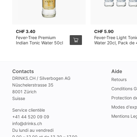
CHF 3.40
CHF 5.90
Fever-Tree Premium
Fever-Tree Light Toni
Indian Tonic Water 50cl
Water 20cl, Pack de 
Contacts
Aide
DRINKS.CH / Silverbogen AG
Retours
Nüschelerstrasse 35
Conditions G
8001 Zürich
Protection 
Suisse
Modes d'exp
Service clientèle
Mentions Le
+41 44 520 09 09
info@drinks.ch
Du lundi au vendredi
9.00 – 12.00 et de 13.30 – 17.00