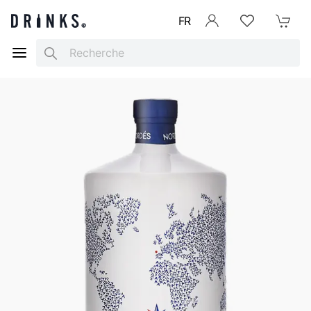
FR
Se connecter
Listes d'envies
Mon Pani
Search