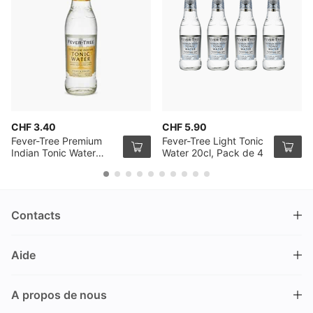
CHF 3.40
CHF 5.90
Fever-Tree Premium
Fever-Tree Light Tonic
Indian Tonic Water
Water 20cl, Pack de 4
50cl
Contacts
DRINKS.CH / Silverbogen AG
Aide
Nüschelerstrasse 35
8001 Zürich
FAQ
Suisse
A propos de nous
Processus de commande