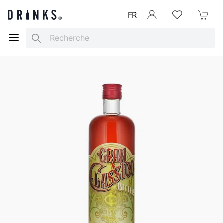
FR
Se connecter
Listes d'envies
Mon Pani
Search