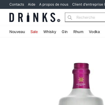
Contacts
Aide
A propos de nous
Client d'entreprise 
Search
Nouveau
Sale
Whisky
Gin
Rhum
Vodka