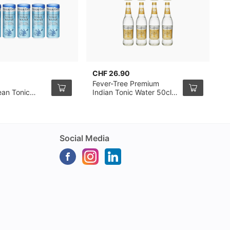
CHF 26.90
C
Fever-Tree Premium
M
ean Tonic
Indian Tonic Water 50cl
2
tte de 25cl,
Pack de 8
Social Media