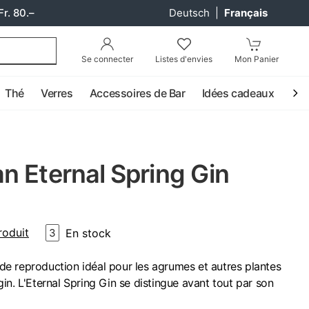
Fr. 80.–
Deutsch
|
Français
Se connecter
Listes d'envies
Mon Panier
Thé
Verres
Accessoires de Bar
Idées cadeaux
Coc
n Eternal Spring Gin
roduit
En stock
3
u de reproduction idéal pour les agrumes et autres plantes
in. L'Eternal Spring Gin se distingue avant tout par son