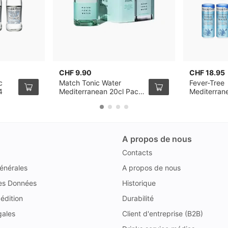
CHF 9.90
CHF 18.95
c
Match Tonic Water
Fever-Tree
4
Mediterranean 20cl Pack
Mediterran
de 4
Water, cane
pack de 12
A propos de nous
Contacts
énérales
A propos de nous
des Données
Historique
édition
Durabilité
gales
Client d'entreprise (B2B)