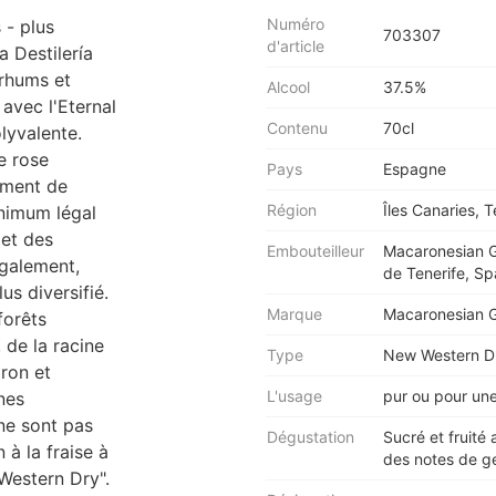
Numéro
 - plus
703307
d'article
a Destilería
 rhums et
Alcool
37.5%
avec l'Eternal
Contenu
70cl
olyvalente.
te rose
Pays
Espagne
lement de
Région
Îles Canaries, T
inimum légal
 et des
Embouteilleur
Macaronesian G
galement,
de Tenerife, Sp
us diversifié.
Marque
Macaronesian G
forêts
 de la racine
Type
New Western D
tron et
L'usage
pur ou pour une
nes
ne sont pas
Dégustation
Sucré et fruité
 à la fraise à
des notes de ge
Western Dry".