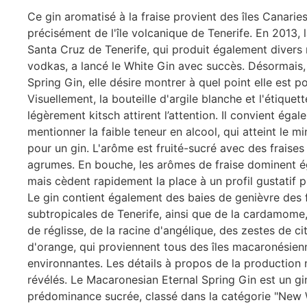
Ce gin aromatisé à la fraise provient des îles Canaries
précisément de l'île volcanique de Tenerife. En 2013, l
Santa Cruz de Tenerife, qui produit également divers
vodkas, a lancé le White Gin avec succès. Désormais, 
Spring Gin, elle désire montrer à quel point elle est p
Visuellement, la bouteille d'argile blanche et l'étiquet
légèrement kitsch attirent l’attention. Il convient éga
mentionner la faible teneur en alcool, qui atteint le m
pour un gin. L'arôme est fruité-sucré avec des fraises
agrumes. En bouche, les arômes de fraise dominent é
mais cèdent rapidement la place à un profil gustatif pl
Le gin contient également des baies de genièvre des 
subtropicales de Tenerife, ainsi que de la cardamome,
de réglisse, de la racine d'angélique, des zestes de ci
d'orange, qui proviennent tous des îles macaronésien
environnantes. Les détails à propos de la production 
révélés. Le Macaronesian Eternal Spring Gin est un gin
prédominance sucrée, classé dans la catégorie "New 