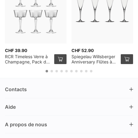
CHF 39.90
CHF 52.90
RCR Timeless Verre à
Spiegelau Willsberger
Champagne, Pack de
Anniversary Flûtes à
6
champagne, Set de 4
Contacts
DRINKS.CH / Silverbogen AG
Aide
Nüschelerstrasse 35
8001 Zürich
FAQ
Suisse
A propos de nous
Processus de commande
Service clientèle
Contacts