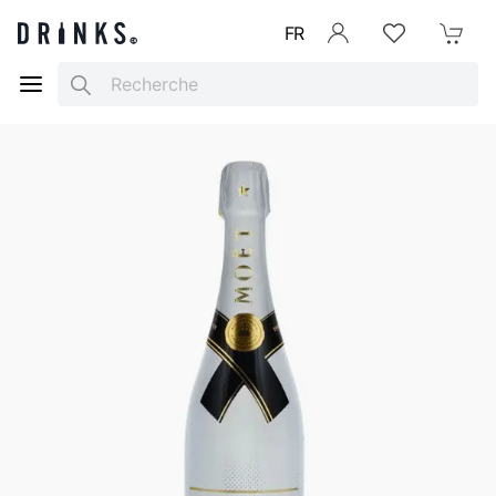
FR
Se connecter
Listes d'envies
Mon Pani
Search