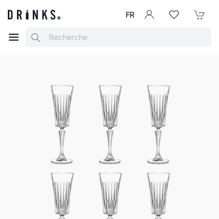
FR
Se connecter
Listes d'envies
Mon Pani
Search