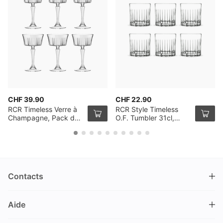
CHF 39.90
CHF 22.90
RCR Timeless Verre à
RCR Style Timeless
Champagne, Pack de
O.F. Tumbler 31cl,
6
Pack de 6
Contacts
DRINKS.CH / Silverbogen AG
Aide
Nüschelerstrasse 35
8001 Zürich