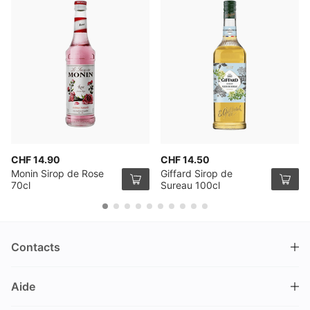
CHF 14.90
CHF 14.50
Monin Sirop de Rose
Giffard Sirop de
70cl
Sureau 100cl
Contacts
DRINKS.CH / Silverbogen AG
Aide
Nüschelerstrasse 35
8001 Zürich