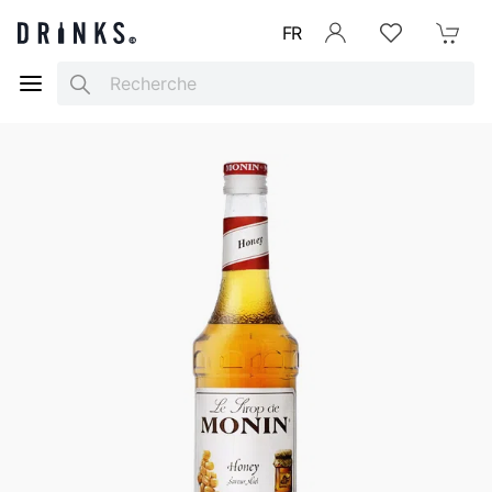
FR
Se connecter
Listes d'envies
Mon Pani
Search