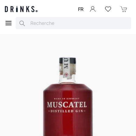
FR
Se connecter
Listes d'envies
Mon Pani
Search