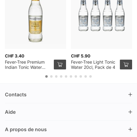
CHF 3.40
CHF 5.90
Fever-Tree Premium
Fever-Tree Light Tonic
Indian Tonic Water
Water 20cl, Pack de 4
50cl
Contacts
DRINKS.CH / Silverbogen AG
Aide
Nüschelerstrasse 35
8001 Zürich
FAQ
Suisse
A propos de nous
Processus de commande