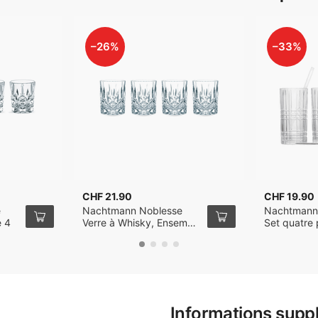
–26%
–33%
CHF 21.90
CHF 19.90
e
Nachtmann Noblesse
Nachtmann
e 4
Verre à Whisky, Ensemble
Set quatre 
de 4
pailles en v
de nettoya
Informations supp