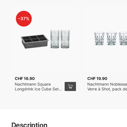
–37%
CHF 16.90
CHF 19.90
Nachtmann Square
Nachtmann Nobless
Longdrink Ice Cube Set
Verre à Shot, pack d
avec 2 Verres à Long
Drink et un Bac à Glaçons
Description