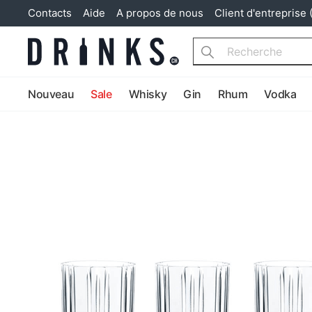
Contacts
Aide
A propos de nous
Client d'entreprise 
Search
Nouveau
Sale
Whisky
Gin
Rhum
Vodka