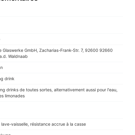
e
e Glaswerke GmbH, Zacharias-Frank-Str. 7, 92600 92660
a.d. Waldnaab
nn
ng drink
ong drinks de toutes sortes, alternativement aussi pour l'eau,
 les limonades
 lave-vaisselle, résistance accrue à la casse