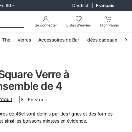
Fr. 80.–
Deutsch
|
Français
Se connecter
Listes d'envies
Mon Panier
Thé
Verres
Accessoires de Bar
Idées cadeaux
Coc
quare Verre à
nsemble de 4
roduit
En stock
8
près de 45cl sont définis par des lignes et des formes
et ainsi les boissons mixstes en évidence.