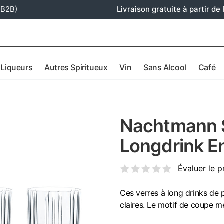
(B2B)
Livraison gratuite à partir de 
Liqueurs
Autres Spiritueux
Vin
Sans Alcool
Café
Nachtmann S
Longdrink E
Évaluer le p
Ces verres à long drinks de 
claires. Le motif de coupe m