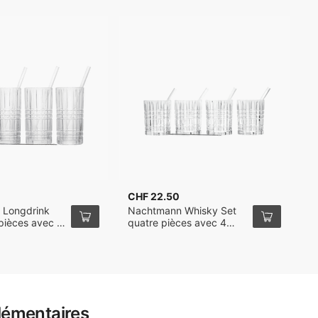
CHF 22.50
C
 Longdrink
Nachtmann Whisky Set
N
pièces avec 4
quatre pièces avec 4
à
erre et brosse
pailles en verre et brosse
ge
de nettoyage
lémentaires