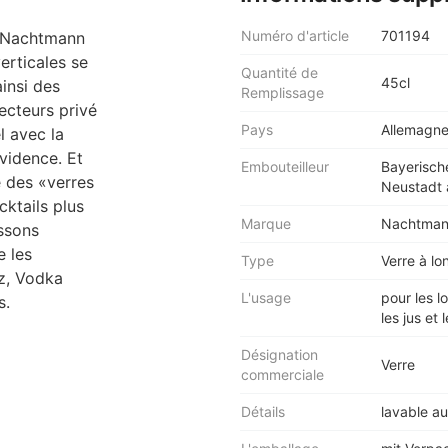
Numéro d'article
701194
e Nachtmann
verticales se
Quantité de
45cl
insi des
Remplissage
ecteurs privé
Pays
Allemagn
l avec la
vidence. Et
Embouteilleur
Bayerisch
 des «verres
Neustadt 
cktails plus
Marque
Nachtma
ssons
e les
Type
Verre à lo
zz, Vodka
L'usage
pour les l
s.
les jus et
Désignation
Verre
commerciale
Détails
lavable au