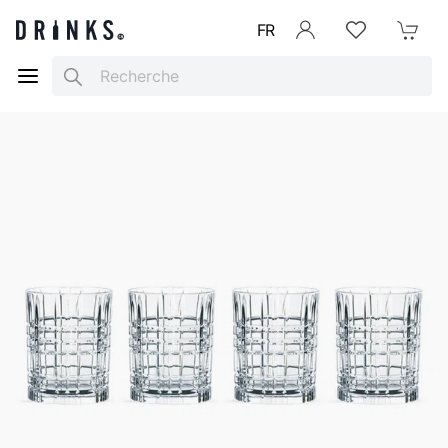
FR
Se connecter
Listes d'envies
Mon Pani
Search