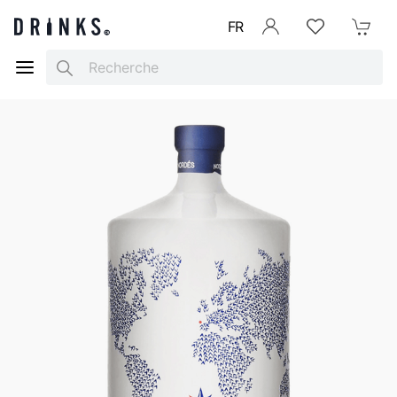
FR
Se connecter
Listes d'envies
Mon Pani
Search