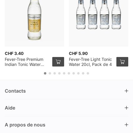
CHF 3.40
CHF 5.90
Fever-Tree Premium
Fever-Tree Light Tonic
Indian Tonic Water
Water 20cl, Pack de 4
50cl
Contacts
DRINKS.CH / Silverbogen AG
Aide
Nüschelerstrasse 35
8001 Zürich
FAQ
Suisse
A propos de nous
Processus de commande