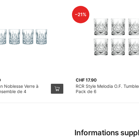
–21%
0
CHF 17.90
 Noblesse Verre à
RCR Style Melodia O.F. Tumbler
nsemble de 4
Pack de 6
Informations supp