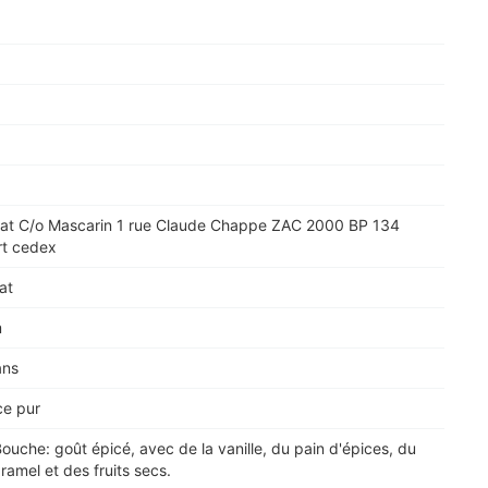
Mat C/o Mascarin 1 rue Claude Chappe ZAC 2000 BP 134
rt cedex
at
m
ans
ce pur
 Bouche: goût épicé, avec de la vanille, du pain d'épices, du
ramel et des fruits secs.