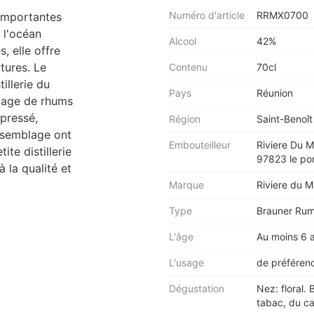
Numéro d'article
RRMX0700
 importantes
 l'océan
Alcool
42%
, elle offre
tures. Le
Contenu
70cl
illerie du
Pays
Réunion
blage de rhums
 pressé,
Région
Saint-Benoît
assemblage ont
Embouteilleur
Riviere Du 
te distillerie
97823 le po
 la qualité et
Marque
Riviere du M
Type
Brauner Ru
L'âge
Au moins 6 
L'usage
de préféren
Dégustation
Nez: floral.
tabac, du ca