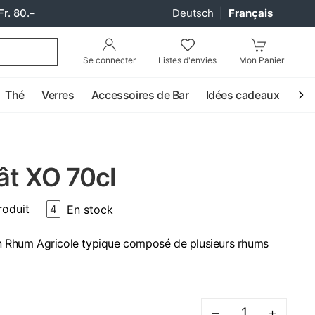
Fr. 80.–
Deutsch
|
Français
Se connecter
Listes d'envies
Mon Panier
Thé
Verres
Accessoires de Bar
Idées cadeaux
Coc
ât XO 70cl
roduit
En stock
4
un Rhum Agricole typique composé de plusieurs rhums
–
+