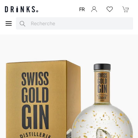
FR
Se connecter
Listes d'envies
Mon Pani
Search