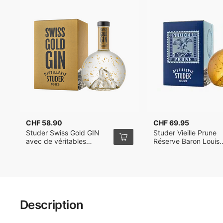
CHF 58.90
CHF 69.95
Studer Swiss Gold GIN
Studer Vieille Prune
avec de véritables
Réserve Baron Louis
paillettes en or, 24
avec paillettes en or
Carats, 70cl
véritable, 24 carats, 
Description