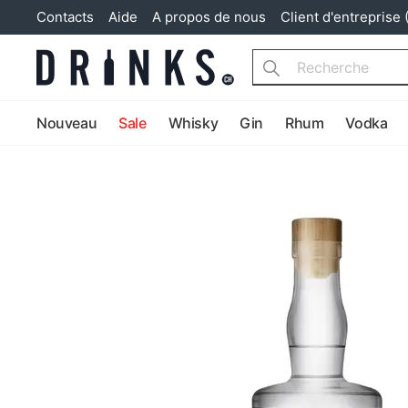
Contacts
Aide
A propos de nous
Client d'entreprise 
Search
Nouveau
Sale
Whisky
Gin
Rhum
Vodka