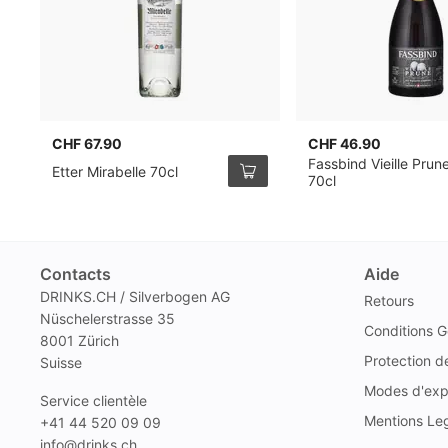
CHF 67.90
CHF 46.90
Fassbind Vieille Prun
Etter Mirabelle 70cl
70cl
Contacts
Aide
DRINKS.CH / Silverbogen AG
Retours
Nüschelerstrasse 35
Conditions G
8001 Zürich
Protection 
Suisse
Modes d'exp
Service clientèle
Mentions Le
+41 44 520 09 09
info@drinks.ch