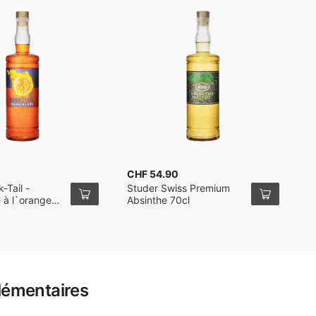
CHF 54.90
C
-Tail -
Studer Swiss Premium
S
e à l`orange
Absinthe 70cl
S
lémentaires