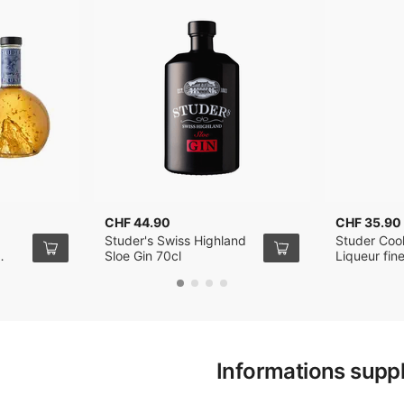
CHF 44.90
CHF 35.90
Studer's Swiss Highland
Studer Cook
Sloe Gin 70cl
Liqueur fin
70cl
70cl
Informations supp