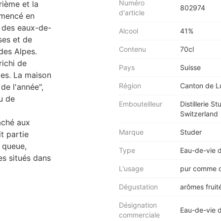
Numéro
rième et la
802974
d'article
ommencé en
 des eaux-de-
Alcool
41%
ses et de
Contenu
70cl
des Alpes.
richi de
Pays
Suisse
les. La maison
Région
Canton de L
 de l'année",
u de
Embouteilleur
Distillerie 
Switzerland
aché aux
Marque
Studer
t partie
s queue,
Type
Eau-de-vie d
es situés dans
L'usage
pur comme di
Dégustation
arômes fruit
Désignation
Eau-de-vie d
commerciale