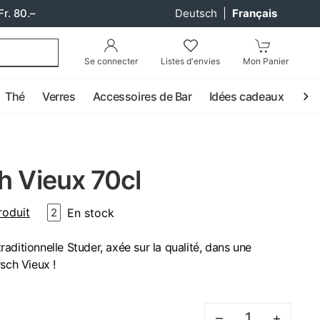
Fr. 80.–
Deutsch
|
Français
Se connecter
Listes d'envies
Mon Panier
Thé
Verres
Accessoires de Bar
Idées cadeaux
Coc
h Vieux 70cl
roduit
En stock
2
 traditionnelle Studer, axée sur la qualité, dans une
sch Vieux !
–
+