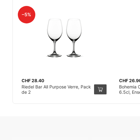
–5%
CHF 28.40
CHF 26.9
Riedel Bar All Purpose Verre, Pack
Bohemia C
de 2
6.5cl, En