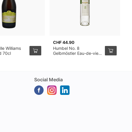
CHF 44.90
C
lle Williams
Humbel No. 8
H
d 70cl
Gelbmöstler Eau-de-vie
E
de Fruits 50cl
Social Media