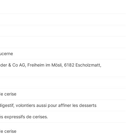
ucerne
Studer & Co AG, Freiheim im Mösli, 6182 Escholzmatt,
e cerise
gestif, volontiers aussi pour affiner les desserts
és expressifs de cerises.
e cerise