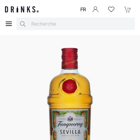
FR
Se connecter
Listes d'envies
Mon Pani
Search