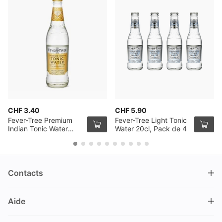
CHF 3.40
CHF 5.90
Fever-Tree Premium
Fever-Tree Light Tonic
Indian Tonic Water
Water 20cl, Pack de 4
50cl
Contacts
DRINKS.CH / Silverbogen AG
Aide
Nüschelerstrasse 35
8001 Zürich