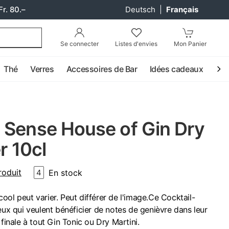
Fr. 80.–
Deutsch
|
Français
Se connecter
Listes d'envies
Mon Panier
Thé
Verres
Accessoires de Bar
Idées cadeaux
Coc
 Sense House of Gin Dry
r 10cl
roduit
En stock
4
ool peut varier. Peut différer de l'image.Ce Cocktail-
eux qui veulent bénéficier de notes de genièvre dans leur
 finale à tout Gin Tonic ou Dry Martini.