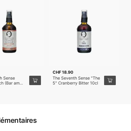
CHF 18.90
C
h Sense
The Seventh Sense "The
T
ch (Bar am
5" Cranberry Bitter 10cl
T
Bitter 10cl
B
lémentaires