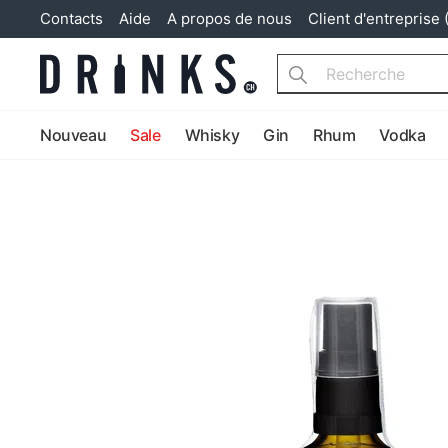
Contacts
Aide
A propos de nous
Client d'entreprise 
Search
Nouveau
Sale
Whisky
Gin
Rhum
Vodka