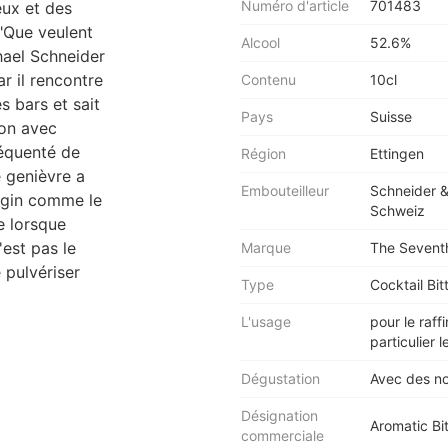
Numéro d'article
701483
eux et des
"Que veulent
Alcool
52.6%
hael Schneider
r il rencontre
Contenu
10cl
s bars et sait
Pays
Suisse
ion avec
réquenté de
Région
Ettingen
e genièvre a
Embouteilleur
Schneider &
u gin comme le
Schweiz
e lorsque
'est pas le
Marque
The Sevent
e pulvériser
Type
Cocktail Bit
L'usage
pour le raff
particulier l
Dégustation
Avec des no
Désignation
Aromatic Bit
commerciale