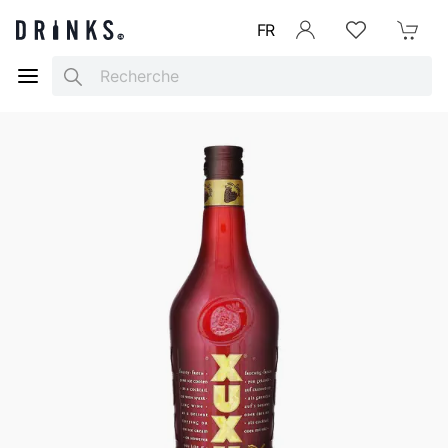
FR
Se connecter
Listes d'envies
Mon Pani
Search