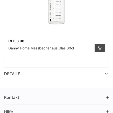
CHF 3.90
Danny Home Messbecher aus Glas 30cl
DETAILS
Kontakt
DRINKS.CH / Silverbogen AG
Hilfe
Nüschelerstrasse 35