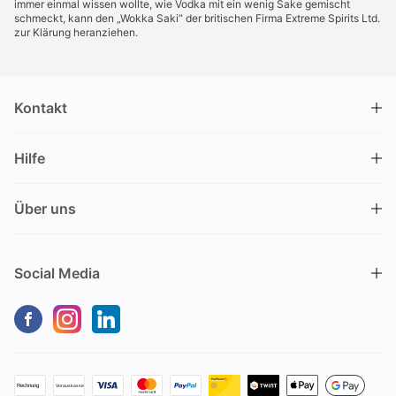
immer einmal wissen wollte, wie Vodka mit ein wenig Sake gemischt
schmeckt, kann den „Wokka Saki“ der britischen Firma Extreme Spirits Ltd.
zur Klärung heranziehen.
Kontakt
DRINKS.CH / Silverbogen AG
Hilfe
Nüschelerstrasse 35
8001 Zürich
FAQ
Schweiz
Über uns
Bestellvorgang
Kundendienst
Kontakt
Gutschein einlösen
+41 44 520 09 09
Social Media
info@drinks.ch
Über uns
Lieferung & Abholung
Montag bis Freitag
Geschichte
Zahlungsoptionen
9.00 – 12.00 und 13.30 – 17.00
Nachhaltigkeit
Transportschaden
Kein Verkauf vor Ort
Geschäftskunden (B2B)
Versandkosten
Keine Bestellungen per Telefon
Drinks Media Services
Rückgabe