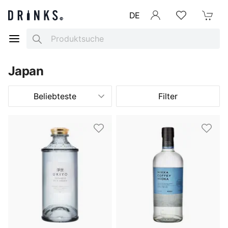
DE
Anmelden
Merkliste
Mein War
Search
Japan
Beliebteste
Filter