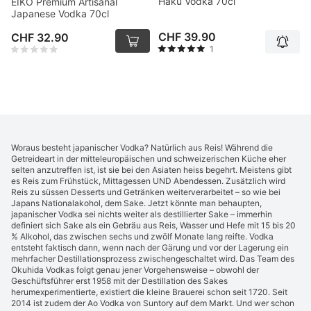
Haku Vodka 70cl
EIKO Premium Artisanal
Japanese Vodka 70cl
CHF 39.90
CHF 32.90
1
Woraus besteht japanischer Vodka? Natürlich aus Reis! Während die
Getreideart in der mitteleuropäischen und schweizerischen Küche eher
selten anzutreffen ist, ist sie bei den Asiaten heiss begehrt. Meistens gibt
es Reis zum Frühstück, Mittagessen UND Abendessen. Zusätzlich wird
Reis zu süssen Desserts und Getränken weiterverarbeitet – so wie bei
Japans Nationalakohol, dem Sake. Jetzt könnte man behaupten,
japanischer Vodka sei nichts weiter als destillierter Sake – immerhin
definiert sich Sake als ein Gebräu aus Reis, Wasser und Hefe mit 15 bis 20
% Alkohol, das zwischen sechs und zwölf Monate lang reifte. Vodka
entsteht faktisch dann, wenn nach der Gärung und vor der Lagerung ein
mehrfacher Destillationsprozess zwischengeschaltet wird. Das Team des
Okuhida Vodkas folgt genau jener Vorgehensweise – obwohl der
Geschüftsführer erst 1958 mit der Destillation des Sakes
herumexperimentierte, existiert die kleine Brauerei schon seit 1720. Seit
2014 ist zudem der Ao Vodka von Suntory auf dem Markt. Und wer schon