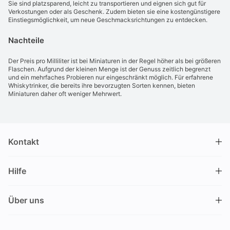
Sie sind platzsparend, leicht zu transportieren und eignen sich gut für
Verkostungen oder als Geschenk. Zudem bieten sie eine kostengünstigere
Einstiegsmöglichkeit, um neue Geschmacksrichtungen zu entdecken.
Nachteile
Der Preis pro Milliliter ist bei Miniaturen in der Regel höher als bei größeren
Flaschen. Aufgrund der kleinen Menge ist der Genuss zeitlich begrenzt
und ein mehrfaches Probieren nur eingeschränkt möglich. Für erfahrene
Whiskytrinker, die bereits ihre bevorzugten Sorten kennen, bieten
Miniaturen daher oft weniger Mehrwert.
Kontakt
DRINKS.CH / Silverbogen AG
Hilfe
Nüschelerstrasse 35
8001 Zürich
FAQ
Schweiz
Über uns
Bestellvorgang
Kundendienst
Kontakt
Gutschein einlösen
+41 44 520 09 09