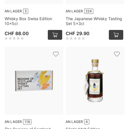
AN LAGER
3
AN LAGER
224
Whisky Box Swiss Edition
The Japanese Whisky Tasting
10x5cl
Set 5x3cl
CHF 88.00
CHF 29.90
AN LAGER
116
AN LAGER
4