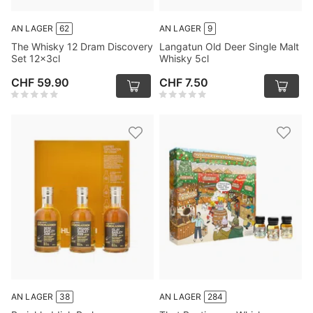
AN LAGER
62
AN LAGER
9
The Whisky 12 Dram Discovery
Langatun Old Deer Single Malt
Set 12x3cl
Whisky 5cl
CHF 59.90
CHF 7.50
AN LAGER
38
AN LAGER
284