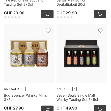
The Regions of Scotland
Säntis Malt Edition
Tasting Set 5x3cl
Dreifaltigkeit 20cl
CHF 29.90
CHF 29.90
AN LAGER
19
AN LAGER
5
Bud Spencer Whisky Minis
Seven Seals Single Malt
3x5cl
Whisky Tasting Set 5x5cl
CHF 27.90
CHF 49.90