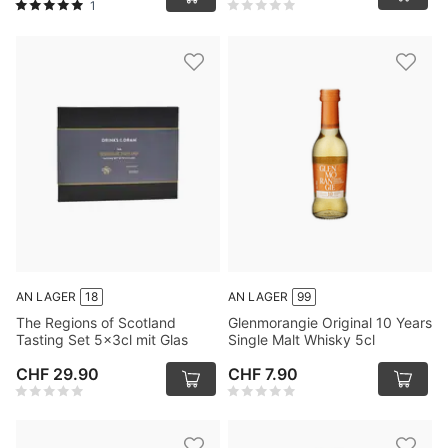
1
AN LAGER
18
AN LAGER
99
The Regions of Scotland
Glenmorangie Original 10 Years
Tasting Set 5x3cl mit Glas
Single Malt Whisky 5cl
CHF 29.90
CHF 7.90