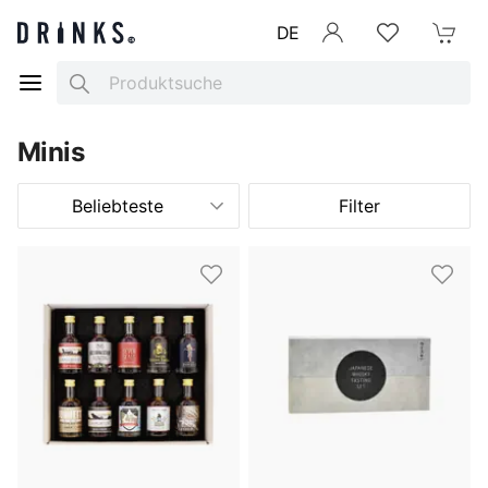
DE
Anmelden
Merkliste
Mein War
Search
Minis
Beliebteste
Filter