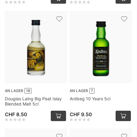
AN LAGER
18
AN LAGER
7
Douglas Laing Big Peat Islay
Ardbeg 10 Years 5cl
Blended Malt 5cl
CHF 8.50
CHF 9.50