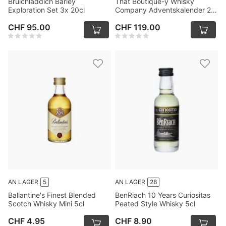
Bruichladdich Barley
That Boutique-y Whisky
Exploration Set 3x 20cl
Company Adventskalender 24
x 3cl
CHF 95.00
CHF 119.00
AN LAGER
5
AN LAGER
28
Ballantine's Finest Blended
BenRiach 10 Years Curiositas
Scotch Whisky Mini 5cl
Peated Style Whisky 5cl
CHF 4.95
CHF 8.90