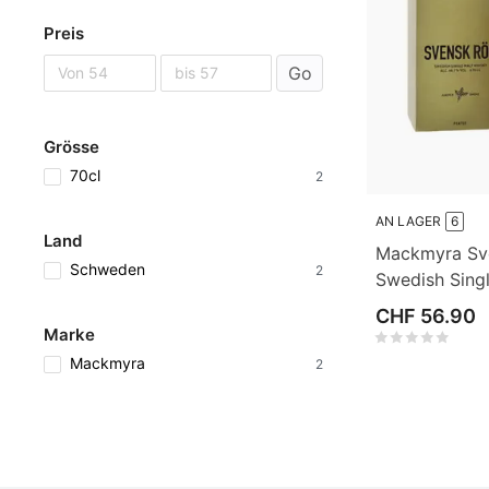
Preis
Go
Grösse
70cl
2
AN LAGER
6
Land
Mackmyra Sv
Schweden
2
Swedish Sing
70cl
CHF 56.90
Marke
Mackmyra
2