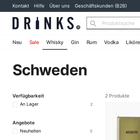
Kontakt
Hilfe
Über uns
Geschäftskunden (B2B)
Search
Neu
Sale
Whisky
Gin
Rum
Vodka
Likör
Schweden
Verfügbarkeit
2 Produkte
An Lager
2
Angebote
Neuheiten
0