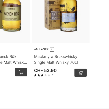
AN LAGER
4
ensk Rök
Mackmyra Brukswhisky
le Malt Whisky
Single Malt Whisky 70cl
CHF 53.90
1