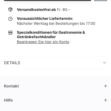
Versandkostenfrei ab
Fr. 80.–
Voraussichtlicher Liefertermin:
Nächster Werktag bei Bestellungen bis 17:00
Spezialkonditionen für Gastronomie &
Getränkefachhändler
Beantragen Sie hier ein Konto
DETAILS
Kontakt
DRINKS.CH / Silverbogen AG
Hilfe
Nüschelerstrasse 35
8001 Zürich
FAQ