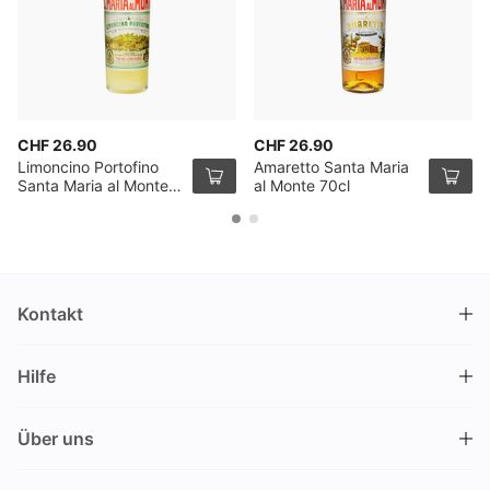
CHF 26.90
CHF 26.90
Limoncino Portofino
Amaretto Santa Maria
Santa Maria al Monte
al Monte 70cl
70cl
Kontakt
DRINKS.CH / Silverbogen AG
Hilfe
Nüschelerstrasse 35
8001 Zürich
FAQ
Schweiz
Über uns
Bestellvorgang
Kundendienst
Kontakt
Gutschein einlösen