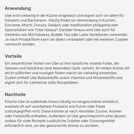
Anwendung
Ube wird vielseitig in der Küche eingesetzt und eignet sich vor allem für
Desserts und Backwaren. Häufig findet sie Verwendung in Kuchen,
Eiscreme, Mochi, Donuts, Gebäck oder traditionellen philippinischen
Spezialitäten wie *Ube Halaya*. Darüber hinaus wird Ube auch für
Getränke wie Milchshakes, Bubble Tea oder Latte-Variationen verwendet.
Je nach Produktform kann sie direkt verarbeitet oder mit weiteren Zutaten
vermischt werden.
Vorteile
Ein wesentlicher Vorteil von Ube ist ihre natürliche violette Farbe, die
Speisen und Getränken eine besondere Optik verleiht. Ihr mildes Aroma mit
leicht süßlichen und nussigen Noten macht sie vielseitig einsetzbar.
Zudem enthält Ube Ballaststoffe sowie Vitamine und Mineralstoffe und
eignet sich für zahlreiche süße Rezeptideen.
Nachteile
Frische Ube ist außerhalb Asiens häufig nur eingeschränkt erhältlich,
weshalb oft auf verarbeitete Produkte wie Pulver oder Paste
zurückgegriffen wird. Diese können je nach Hersteller Zucker, Aromen
oder Farbstoffe enthalten. Außerdem ist Ube geschmacklich eher dezent,
sodass für viele Rezepte zusätzliche Zutaten oder Süssungsmittel
erforderlich sind, um das gewünschte Aroma zu erzielen.