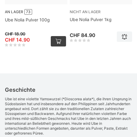
NICHT AN LAGER
AN LAGER
73
Ube Nolia Pulver 1kg
Ube Nolia Pulver 100g
CHF 18.90
CHF 84.90
CHF 14.90
Geschichte
Ube ist eine violette Yamswurzel (*Dioscorea alata*), die ihren Ursprung in
Südostasien hat und insbesondere auf den Philippinen seit Jahrhunderten
angebaut wird. Dort zählt sie zu den traditionellen Zutaten zahlreicher
Süssspeisen und Backwaren. Aufgrund ihrer natürlichen violetten Farbe
und ihres mild-süßlichen Geschmacks hat Ube in den letzten Jahren auch
international an Beliebtheit gewonnen. Heute wird Ube in
unterschiedlichen Formen angeboten, darunter als Pulver, Paste, Extrakt
oder gefrorenes Püree.