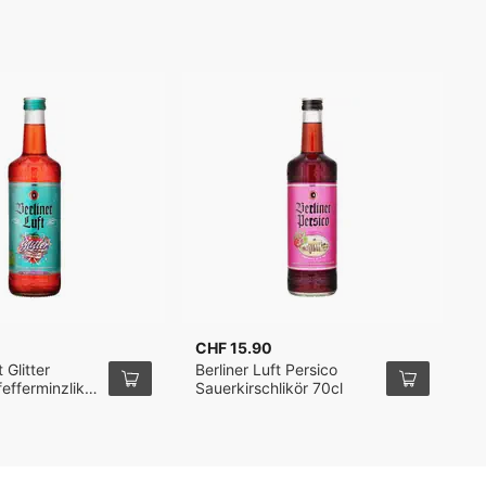
CHF 15.90
C
 Glitter
Berliner Luft Persico
B
efferminzlikör
Sauerkirschlikör 70cl
P