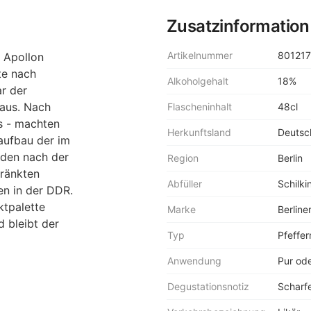
Zusatzinformation
Artikelnummer
801217
e Apollon
te nach
Alkoholgehalt
18%
ar der
haus. Nach
Flascheninhalt
48cl
s - machten
Herkunftsland
Deutsc
aufbau der im
rden nach der
Region
Berlin
hränkten
Abfüller
Schilki
en in der DDR.
ktpalette
Marke
Berline
d bleibt der
Typ
Pfeffer
Anwendung
Pur ode
Degustationsnotiz
Scharfe