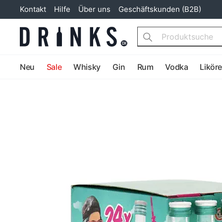
Kontakt
Hilfe
Über uns
Geschäftskunden (B2B)
Search
Neu
Sale
Whisky
Gin
Rum
Vodka
Likör