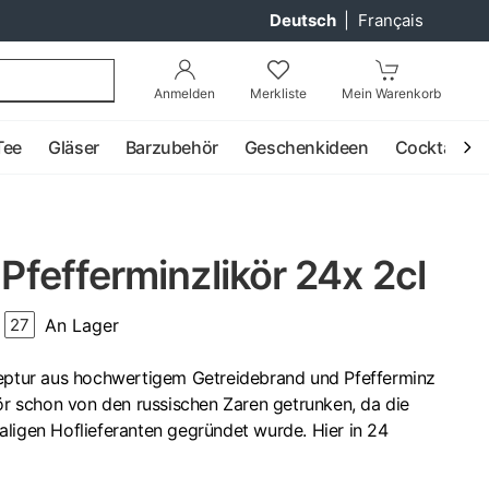
Deutsch
|
Français
Anmelden
Merkliste
Mein Warenkorb
Tee
Gläser
Barzubehör
Geschenkideen
Cocktail
 Pfefferminzlikör 24x 2cl
An Lager
27
zeptur aus hochwertigem Getreidebrand und Pfefferminz
kör schon von den russischen Zaren getrunken, da die
ligen Hoflieferanten gegründet wurde. Hier in 24