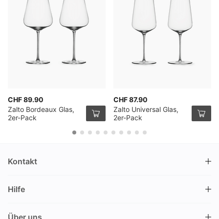
CHF 89.90
CHF 87.90
Zalto Bordeaux Glas,
Zalto Universal Glas,
2er-Pack
2er-Pack
Kontakt
DRINKS.CH / Silverbogen AG
Hilfe
Nüschelerstrasse 35
8001 Zürich
FAQ
Schweiz
Über uns