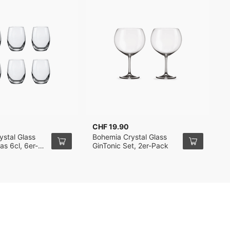
CHF 19.90
C
stal Glass
Bohemia Crystal Glass
B
as 6cl, 6er-
GinTonic Set, 2er-Pack
B
6