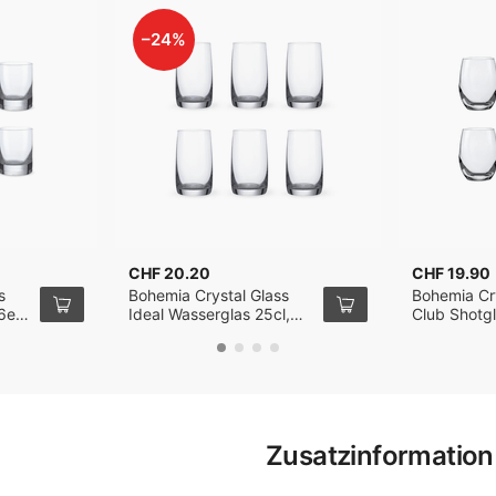
–24%
CHF 20.20
CHF 19.90
s
Bohemia Crystal Glass
Bohemia Cry
6er-
Ideal Wasserglas 25cl,
Club Shotgl
6er-Set
Set
Zusatzinformation