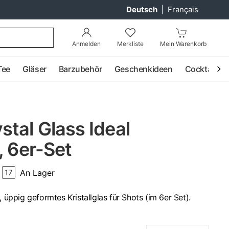
Deutsch
|
Français
Anmelden
Merkliste
Mein Warenkorb
Tee
Gläser
Barzubehör
Geschenkideen
Cocktail
tal Glass Ideal
, 6er-Set
An Lager
17
, üppig geformtes Kristallglas für Shots (im 6er Set).