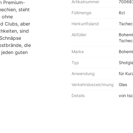
Artikelnummer
70068
em Premium-
hechien, steht
Füllmenge
6cl
– ohne
nd Clubs, aber
Herkunftsland
Tschec
hkeiten, sind
Abfüller
Bohemia
r Schnäpse
Tschec
bstbrände, die
Marke
Bohemi
r jeden guten
Typ
Shotgl
Anwendung
für Kurz
Verkehrsbezeichnung
Glas
Details
von tsc