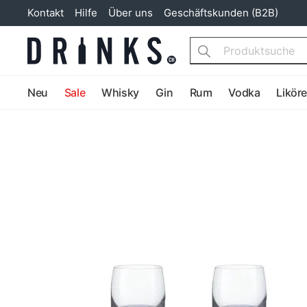
Kontakt
Hilfe
Über uns
Geschäftskunden (B2B)
Search
Neu
Sale
Whisky
Gin
Rum
Vodka
Likör