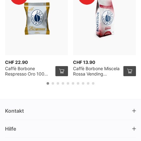
CHF 22.90
CHF 13.90
Caffè Borbone
Caffè Borbone Miscela
Respresso Oro 100
Rossa Vending
Kapseln
Kaffeebohnen 1kg
Kontakt
DRINKS.CH / Silverbogen AG
Hilfe
Nüschelerstrasse 35
8001 Zürich