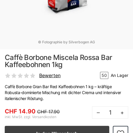
© Fotographie by Silverbogen AG
Caffè Borbone Miscela Rossa Bar
Kaffeebohnen 1kg
Bewerten
50
An Lager
Caffè Borbone Gran Bar Red Kaffeebohnen 1 kg – kräftige
Robusta-dominierte Mischung mit dichter Crema und intensiver
italienischer Röstung.
CHF 14.90
CHF 17.90
–
+
inkl. MwSt. zzgl. Versandkosten