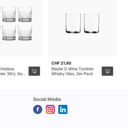
CHF 21.90
C
Timeless
Riedel O Wine Tumbler
R
ler 36cl, 6er-
Whisky Glas, 2er-Pack
2
Social Media