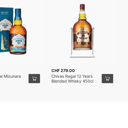
CHF 279.00
C
al Mizunara
Chivas Regal 12 Years
C
Blended Whisky 450cl
B