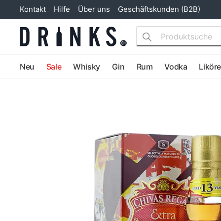
Kontakt
Hilfe
Über uns
Geschäftskunden (B2B)
Search
Neu
Sale
Whisky
Gin
Rum
Vodka
Likör