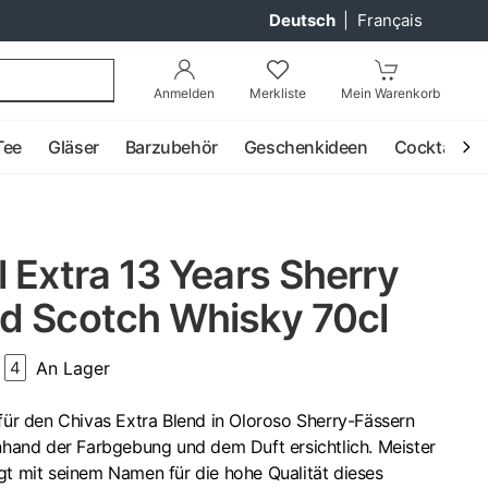
Deutsch
|
Français
Anmelden
Merkliste
Mein Warenkorb
Tee
Gläser
Barzubehör
Geschenkideen
Cocktail
 Extra 13 Years Sherry
d Scotch Whisky 70cl
An Lager
4
 für den Chivas Extra Blend in Oloroso Sherry-Fässern
anhand der Farbgebung und dem Duft ersichtlich. Meister
gt mit seinem Namen für die hohe Qualität dieses