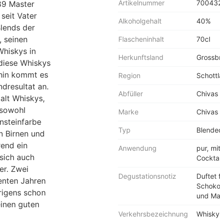
Artikelnummer
70043
989 Master
seit Vater
Alkoholgehalt
40%
Blends der
, seinen
Flascheninhalt
70cl
Whiskys in
Herkunftsland
Grossbr
diese Whiskys
rhin kommt es
Region
Schott
dresultat an.
Abfüller
Chivas 
alt Whiskys,
 sowohl
Marke
Chivas
nsteinfarbe
Typ
Blende
 Birnen und
end ein
Anwendung
pur, mi
 sich auch
Cocktai
r. Zwei
Degustationsnotiz
Duftet 
zenten Jahren
Schoko
rigens schon
und Ma
einen guten
Verkehrsbezeichnung
Whisky