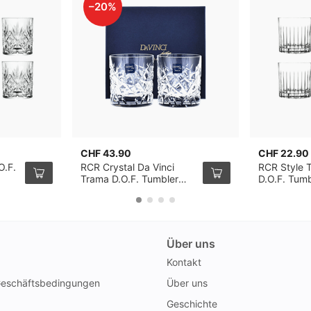
–20%
CHF 43.90
CHF 22.90
O.F.
RCR Crystal Da Vinci
RCR Style 
Trama D.O.F. Tumbler
D.O.F. Tumb
29cl, 2er-Pack
Pack
Über uns
Kontakt
Geschäftsbedingungen
Über uns
Geschichte