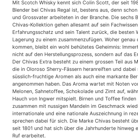
Mit Scotch Whisky kennt sich Colin Scott, der seit 1
Blender bei Chivas Regal ist, bestens aus, denn schon 
und Grossvater arbeiteten in der Branche. Die sechs 
Chivas-Kollektion gehen allesamt auf sein Fachwissen
Erfahrungsschatz und sein Talent zurück, die besten 
Lagerung zu einem zusammenzufügen. Woher genau 
kommen, bleibt ein wohl behütetes Geheimnis: Imme
nicht auf den Herstellungsprozess, sondern auf das En
Der Chivas Extra besteht zu einem grossen Teil aus M
die in Oloroso Sherry-Fässern heranreiften und dabei
süsslich-fruchtige Aromen als auch eine markante Ber
angenommen haben. Das Aroma wartet mit Noten von
Melonen, Sahnetoffee, Schokolade und Zimt auf, währ
Hauch von Ingwer mitspielt. Birnen und Toffee finden
zusammen mit nussigen Mandeln im Geschmack wiede
internationale und eine nationale Auszeichnung in re
sprechen dabei für sich. Die Marke Chivas besteht üb
seit 1801 und hat sich über die Jahrhunderte hinweg 
Ruf erarbeitet.