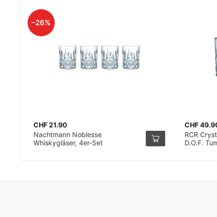
–26%
CHF 21.90
CHF 49.9
Nachtmann Noblesse
RCR Cryst
Whiskygläser, 4er-Set
D.O.F. Tum