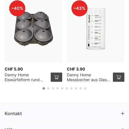
–40%
–43%
CHF 5.90
CHF 3.90
Danny Home
Danny Home
Eiswürfelform rund
Messbecher aus Glas
gross 6 Stück
30cl
23.5x15x6.5cm
Kontakt
DRINKS.CH / Silverbogen AG