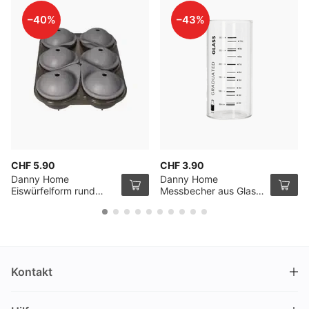
–40%
–43%
CHF 5.90
CHF 3.90
Danny Home
Danny Home
Eiswürfelform rund
Messbecher aus Glas
gross 6 Stück
30cl
23.5x15x6.5cm
Kontakt
DRINKS.CH / Silverbogen AG