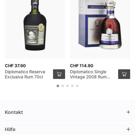
CHF 37.90
CHF 114.90
Diplomatico Reserva
Diplomatico Single
Exclusiva Rum 70cl
Vintage 2008 Rum
70cl
Kontakt
DRINKS.CH / Silverbogen AG
Hilfe
Nüschelerstrasse 35