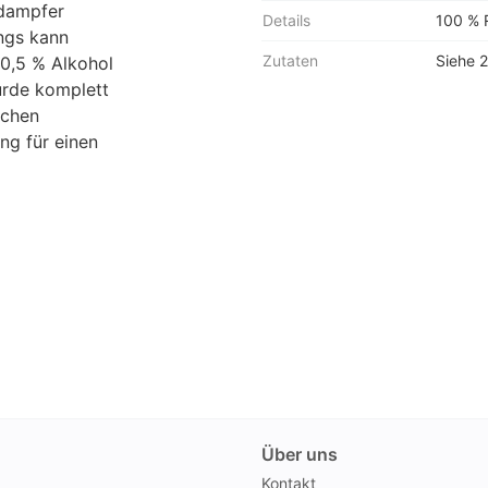
rdampfer
Details
100 % R
ings kann
Zutaten
Siehe 2
0,5 % Alkohol
urde komplett
schen
ng für einen
Über uns
Kontakt