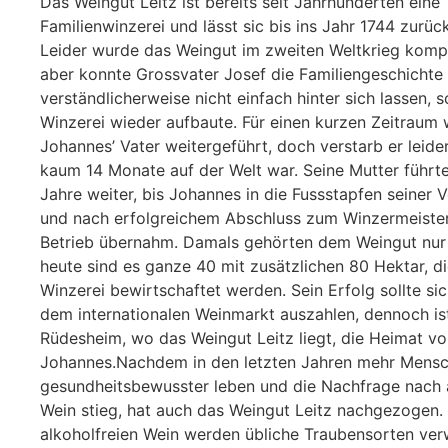
Das Weingut Leitz ist bereits seit Jahrhunderten eine
Familienwinzerei und lässt sic bis ins Jahr 1744 zurüc
Leider wurde das Weingut im zweiten Weltkrieg kompl
aber konnte Grossvater Josef die Familiengeschichte
verständlicherweise nicht einfach hinter sich lassen, s
Winzerei wieder aufbaute. Für einen kurzen Zeitraum
Johannes’ Vater weitergeführt, doch verstarb er leide
kaum 14 Monate auf der Welt war. Seine Mutter führte
Jahre weiter, bis Johannes in die Fussstapfen seiner V
und nach erfolgreichem Abschluss zum Winzermeiste
Betrieb übernahm. Damals gehörten dem Weingut nur 
heute sind es ganze 40 mit zusätzlichen 80 Hektar, d
Winzerei bewirtschaftet werden. Sein Erfolg sollte si
dem internationalen Weinmarkt auszahlen, dennoch ist
Rüdesheim, wo das Weingut Leitz liegt, die Heimat v
Johannes.Nachdem in den letzten Jahren mehr Mens
gesundheitsbewusster leben und die Nachfrage nach 
Wein stieg, hat auch das Weingut Leitz nachgezogen.
alkoholfreien Wein werden übliche Traubensorten ver