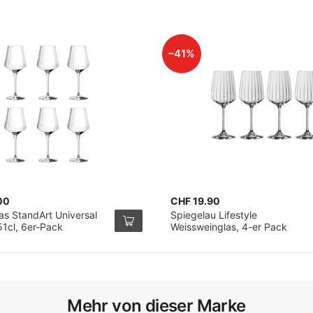
–41%
00
CHF 19.90
as StandArt Universal
Spiegelau Lifestyle
51cl, 6er-Pack
Weissweinglas, 4-er Pack
Mehr von dieser Marke