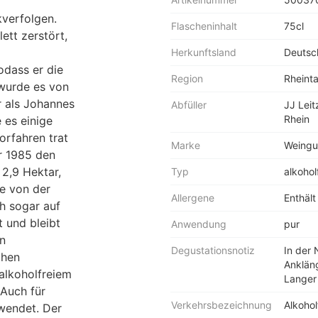
kverfolgen.
Flascheninhalt
75cl
ett zerstört,
Herkunftsland
Deutsc
odass er die
Region
Rheinta
 wurde es von
r als Johannes
Abfüller
JJ Lei
Rhein
 es einige
orfahren trat
Marke
Weingut
r 1985 den
2,9 Hektar,
Typ
alkohol
ie von der
Allergene
Enthält 
ch sogar auf
 und bleibt
Anwendung
pur
on
Degustationsnotiz
In der 
chen
Ankläng
alkoholfreiem
Langer
 Auch für
Verkehrsbezeichnung
Alkohol
wendet. Der