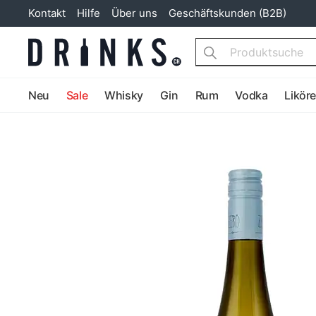
Kontakt
Hilfe
Über uns
Geschäftskunden (B2B)
Search
Neu
Sale
Whisky
Gin
Rum
Vodka
Likör