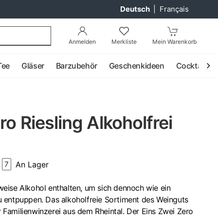
Deutsch
|
Français
Anmelden
Merkliste
Mein Warenkorb
Tee
Gläser
Barzubehör
Geschenkideen
Cocktail
ro Riesling Alkoholfrei
An Lager
7
eise Alkohol enthalten, um sich dennoch wie ein
 entpuppen. Das alkoholfreie Sortiment des Weinguts
er Familienwinzerei aus dem Rheintal. Der Eins Zwei Zero