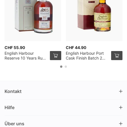
CHF 55.90
CHF 44.90
English Harbour
English Harbour Port
Reserve 10 Years Rum
Cask Finish Batch 2
70cl
Rum GB 70cl
Kontakt
DRINKS.CH / Silverbogen AG
Hilfe
Nüschelerstrasse 35
8001 Zürich
FAQ
Schweiz
Über uns