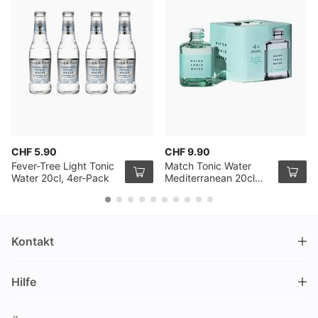
CHF 5.90
CHF 9.90
Fever-Tree Light Tonic
Match Tonic Water
Water 20cl, 4er-Pack
Mediterranean 20cl
4er Pack
Kontakt
DRINKS.CH / Silverbogen AG
Hilfe
Nüschelerstrasse 35
8001 Zürich
FAQ
Schweiz