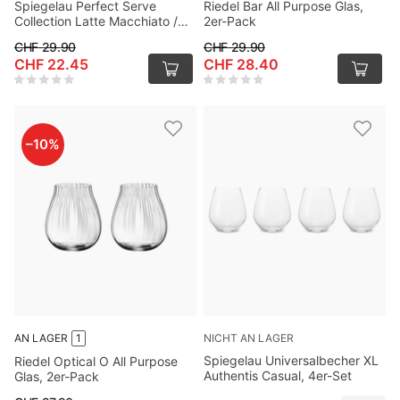
Spiegelau Perfect Serve
Riedel Bar All Purpose Glas,
Collection Latte Macchiato /
2er-Pack
Highball Glas, 4er-Pack
CHF 29.90
CHF 29.90
CHF 22.45
CHF 28.40
–
10
%
NICHT AN LAGER
AN LAGER
1
Spiegelau Universalbecher XL
Riedel Optical O All Purpose
Authentis Casual, 4er-Set
Glas, 2er-Pack