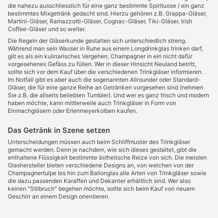
die nahezu ausschliesslich für eine ganz bestimmte Spirituose / ein ganz
bestimmtes Mixgetränk gedacht sind. Hierzu gehören z.B. Grappa-Gläser,
Martini-Gläser, Ramazzotti-Gläser, Cognac-Gläser, Tiki-Gläser, Irish
Coffee-Gläser und so weiter.
Die Regeln der Gläserkunde gestalten sich unterschiedlich streng.
Während man sein Wasser in Ruhe aus einem Longdrinkglas trinken darf,
gilt es als ein kulinarisches Vergehen, Champagner in ein nicht dafür
vorgesehenes Gefäss zu füllen. Wer in dieser Hinsicht Neuland betritt,
sollte sich vor dem Kauf über die verschiedenen Trinkgläser informieren.
Im Notfall gibt es aber auch die sogenannten Allrounder oder Standard-
Gläser, die für eine ganze Reihe an Getränken vorgesehen sind (nehmen
Sie z.B. die allseits beliebten Tumbler). Und wer es ganz frisch und modern
haben möchte, kann mittlerweile auch Trinkgläser in Form von
Einmachgläsern oder Erlenmeyerkolben kaufen.
Das Getränk in Szene setzen
Unterscheidungen müssen auch beim Schliffmuster des Trinkgläser
gemacht werden. Denn je nachdem, wie sich dieses gestaltet, gibt die
enthaltene Flüssigkeit bestimmte ästhetische Reize von sich. Die meisten
Glashersteller bieten verschiedene Designs an, von welchen von der
Champagnertulpe bis hin zum Ballonglas alle Arten von Trinkgläser sowie
die dazu passenden Karaffen und Dekanter erhältlich sind. Wer also
keinen "Stilbruch" begehen möchte, sollte sich beim Kauf von neuem
Geschirr an einem Design orientieren.