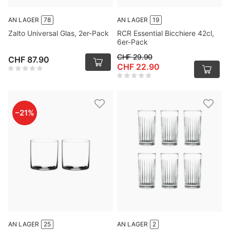
AN LAGER
78
AN LAGER
19
Zalto Universal Glas, 2er-Pack
RCR Essential Bicchiere 42cl,
6er-Pack
CHF 29.90
CHF 87.90
CHF 22.90
–
21
%
AN LAGER
25
AN LAGER
2