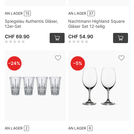
AN LAGER
15
AN LAGER
37
Spiegelau Authentis Gläser,
Nachtmann Highland Square
12er-Set
Gläser Set 12-teilig
CHF 69.90
CHF 54.90
–
24
%
–
5
%
AN LAGER
2
AN LAGER
6