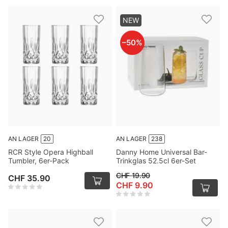
NEW
–
50
%
AN LAGER
20
AN LAGER
238
RCR Style Opera Highball
Danny Home Universal Bar-
Tumbler, 6er-Pack
Trinkglas 52.5cl 6er-Set
CHF 19.90
CHF 35.90
CHF 9.90