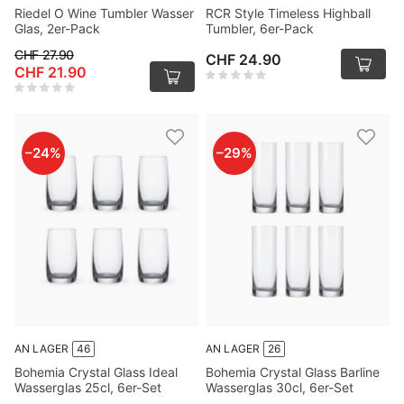
Riedel O Wine Tumbler Wasser
RCR Style Timeless Highball
Glas, 2er-Pack
Tumbler, 6er-Pack
CHF 27.90
CHF 24.90
CHF 21.90
–
24
%
–
29
%
AN LAGER
46
AN LAGER
26
Bohemia Crystal Glass Ideal
Bohemia Crystal Glass Barline
Wasserglas 25cl, 6er-Set
Wasserglas 30cl, 6er-Set