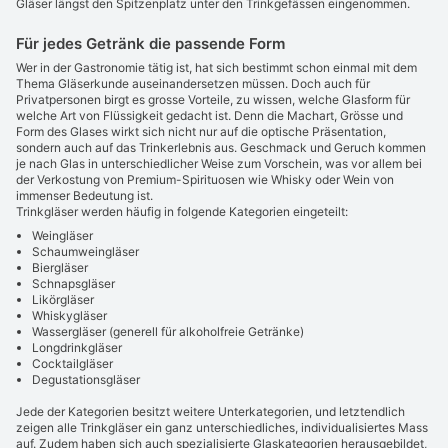
Gläser längst den Spitzenplatz unter den Trinkgefässen eingenommen.
Für jedes Getränk die passende Form
Wer in der Gastronomie tätig ist, hat sich bestimmt schon einmal mit dem
Thema Gläserkunde auseinandersetzen müssen. Doch auch für
Privatpersonen birgt es grosse Vorteile, zu wissen, welche Glasform für
welche Art von Flüssigkeit gedacht ist. Denn die Machart, Grösse und
Form des Glases wirkt sich nicht nur auf die optische Präsentation,
sondern auch auf das Trinkerlebnis aus. Geschmack und Geruch kommen
je nach Glas in unterschiedlicher Weise zum Vorschein, was vor allem bei
der Verkostung von Premium-Spirituosen wie Whisky oder Wein von
immenser Bedeutung ist.
Trinkgläser werden häufig in folgende Kategorien eingeteilt:
Weingläser
Schaumweingläser
Biergläser
Schnapsgläser
Likörgläser
Whiskygläser
Wassergläser (generell für alkoholfreie Getränke)
Longdrinkgläser
Cocktailgläser
Degustationsgläser
Jede der Kategorien besitzt weitere Unterkategorien, und letztendlich
zeigen alle Trinkgläser ein ganz unterschiedliches, individualisiertes Mass
auf. Zudem haben sich auch spezialisierte Glaskategorien herausgebildet,