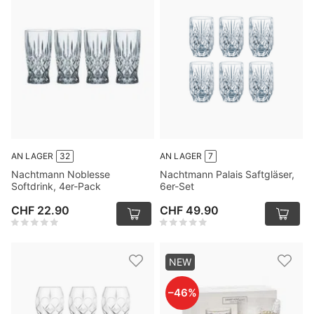
AN LAGER
32
AN LAGER
7
Nachtmann Noblesse
Nachtmann Palais Saftgläser,
Softdrink, 4er-Pack
6er-Set
CHF 22.90
CHF 49.90
NEW
–
46
%