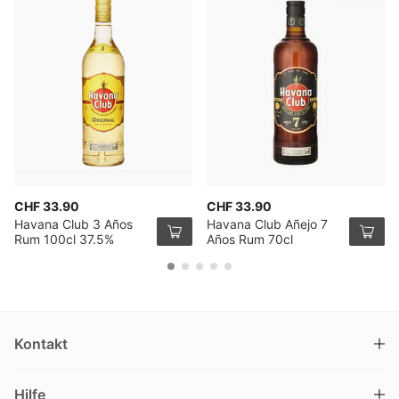
CHF 33.90
CHF 33.90
Havana Club 3 Años
Havana Club Añejo 7
Rum 100cl 37.5%
Años Rum 70cl
Kontakt
DRINKS.CH / Silverbogen AG
Hilfe
Nüschelerstrasse 35