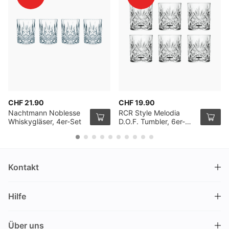
CHF 21.90
CHF 19.90
Nachtmann Noblesse
RCR Style Melodia
Whiskygläser, 4er-Set
D.O.F. Tumbler, 6er-
Pack
Kontakt
DRINKS.CH / Silverbogen AG
Hilfe
Nüschelerstrasse 35
8001 Zürich
FAQ
Schweiz
Über uns