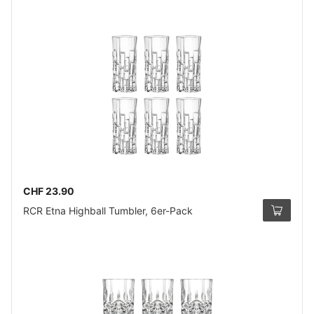
CHF 23.90
RCR Etna Highball Tumbler, 6er-Pack