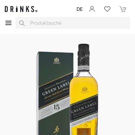
DE
Anmelden
Merkliste
Mein War
Search