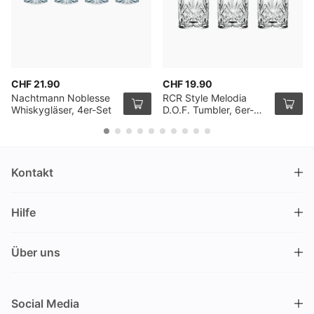
CHF 21.90
CHF 19.90
Nachtmann Noblesse
RCR Style Melodia
Whiskygläser, 4er-Set
D.O.F. Tumbler, 6er-
Pack
Kontakt
DRINKS.CH / Silverbogen AG
Hilfe
Nüschelerstrasse 35
8001 Zürich
FAQ
Schweiz
Über uns
Bestellvorgang
Kundendienst
Kontakt
Gutschein einlösen
+41 44 520 09 09
Social Media
info@drinks.ch
Über uns
Lieferung & Abholung