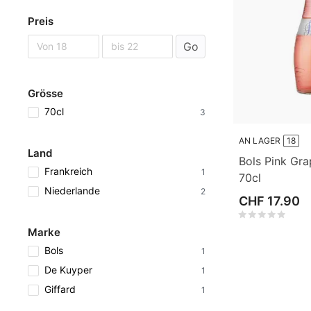
Preis
Go
Grösse
70cl
3
AN LAGER
18
Land
Bols Pink Gra
Frankreich
1
70cl
Niederlande
2
CHF 17.90
Marke
Bols
1
De Kuyper
1
Giffard
1