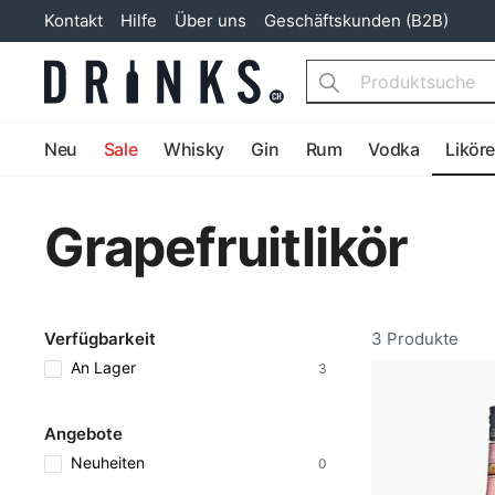
Kontakt
Hilfe
Über uns
Geschäftskunden (B2B)
Search
Neu
Sale
Whisky
Gin
Rum
Vodka
Likör
Grapefruitlikör
Verfügbarkeit
3 Produkte
An Lager
3
Angebote
Neuheiten
0