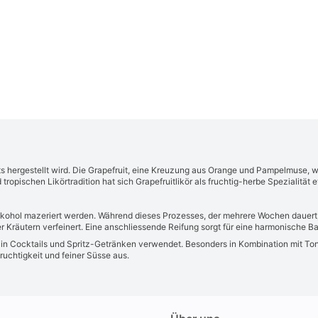
fruits hergestellt wird. Die Grapefruit, eine Kreuzung aus Orange und Pampelmuse,
ropischen Likörtradition hat sich Grapefruitlikör als fruchtig-herbe Spezialität et
 Alkohol mazeriert werden. Während dieses Prozesses, der mehrere Wochen dauert,
oder Kräutern verfeinert. Eine anschliessende Reifung sorgt für eine harmonische
tat in Cocktails und Spritz-Getränken verwendet. Besonders in Kombination mit Ton
uchtigkeit und feiner Süsse aus.