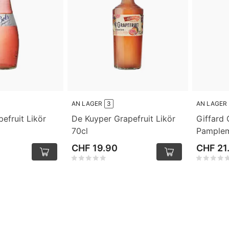
AN LAGER
3
AN LAGER
pefruit Likör
De Kuyper Grapefruit Likör
Giffard
70cl
Pamplem
CHF 19.90
CHF 21