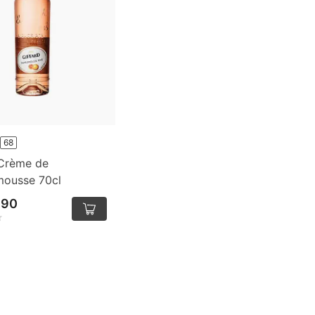
68
 Crème de
ousse 70cl
.90