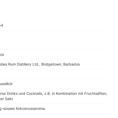
54
os
dies Rum Distillery Ltd., Bridgetown, Barbados
sslikör
erse Drinks und Cocktails, z.B. in Kombination mit Fruchtsäften,
der Sekt
ig-süsses Kokosnussaroma.