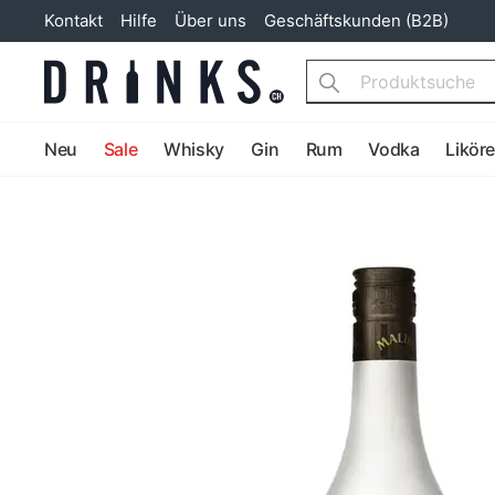
Kontakt
Hilfe
Über uns
Geschäftskunden (B2B)
Search
Neu
Sale
Whisky
Gin
Rum
Vodka
Likör