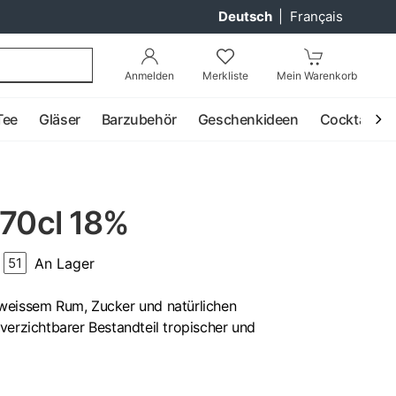
Deutsch
|
Français
Anmelden
Merkliste
Mein Warenkorb
Tee
Gläser
Barzubehör
Geschenkideen
Cocktail
 70cl 18%
An Lager
51
weissem Rum, Zucker und natürlichen
verzichtbarer Bestandteil tropischer und