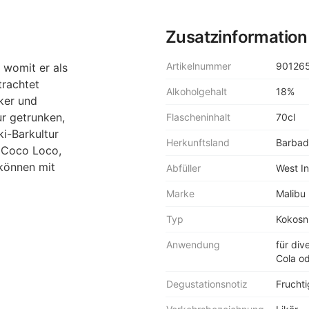
Zusatzinformation
Artikelnummer
90126
 womit er als
trachtet
Alkoholgehalt
18%
ker und
ur getrunken,
Flascheninhalt
70cl
ki-Barkultur
Herkunftsland
Barbad
e Coco Loco,
können mit
Abfüller
West In
Marke
Malibu
Typ
Kokosnu
Anwendung
für div
Cola o
Degustationsnotiz
Frucht