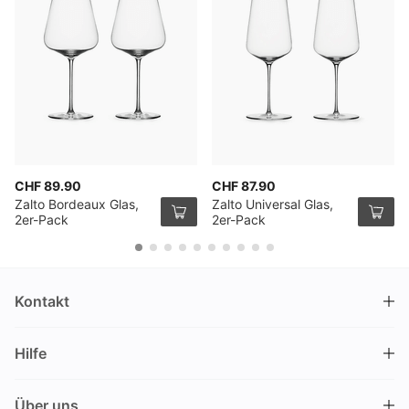
CHF 89.90
CHF 87.90
Zalto Bordeaux Glas,
Zalto Universal Glas,
2er-Pack
2er-Pack
Kontakt
DRINKS.CH / Silverbogen AG
Hilfe
Nüschelerstrasse 35
8001 Zürich
FAQ
Schweiz
Über uns