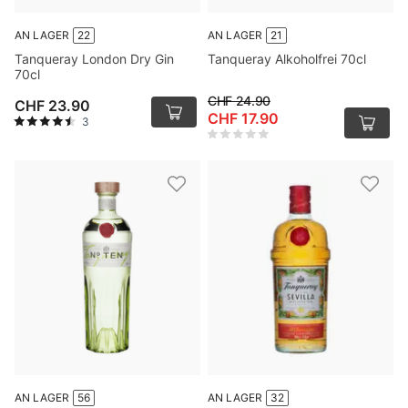
AN LAGER
22
AN LAGER
21
Tanqueray London Dry Gin
Tanqueray Alkoholfrei 70cl
70cl
CHF 24.90
CHF 23.90
CHF 17.90
3
AN LAGER
56
AN LAGER
32