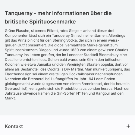
Tanqueray - mehr Informationen über die
britische Spirituosenmarke
Grüne Flasche, silbernes Etikett, rotes Siegel – anhand dieser drei
Komponenten lässt sich ein Tanqueray Gin schnell enttarnen. Allerdings
gilt das Prinzip nicht für den Sterling Vodka, der sich in einem weiss-
grauen Outfit präsentiert. Die global vermarktete Marke gehört zum
Spirituosenkonzern Diageo und wurde 1830 von einem gewissen Charles
Tanqueray ins Leben gerufen, der im Londoner Stadtteil Bloomsbury eine
Destillerie errichten liess. Schon bald wurde sein Gin in den britischen
Kolonien wie etwa Jamaika und den Vereinigten Staaten populär, dort vor
allem als Bestandteil des Cocktails Dry Martini. Man munkelt übrigens, das
Flaschendesign sei einem dreiteiligen Cocktailshaker nachempfunden.
Nachdem die Brennerei bei Luftangriffen im Jahr 1941 dem Boden
gleichgemacht wurde (abgesehen von einem Brennkessel, der bis heute in
Gebrauch ist), verlagerte sich die Produktion aus London heraus. Nach der
Jahrtausendwende kamen die Gin-Sorten N° Ten und Rangpur auf den
Markt.
Kontakt