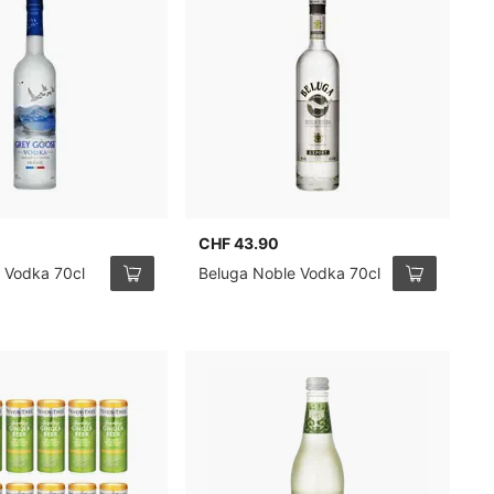
CHF 43.90
C
T
 Vodka 70cl
Beluga Noble Vodka 70cl
7