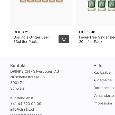
CHF 6.25
CHF 5.90
Gosling's Ginger Beer
Fever-Tree Ginger Be
33cl 6er Pack
20cl 4er Pack
Kontakt
Hilfe
DRINKS.CH / Silverbogen AG
Rückgabe
Nüschelerstrasse 35
Allgemeine 
8001 Zürich
Datenschutz
Schweiz
Versandarte
Kundendienst
Impressum
+41 44 520 09 09
info@drinks.ch
Montag bis Freitag