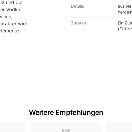
lz und die
Details
aus Neu
 Der Vodka
hergest
alien,
Zutaten
Ein Zu
arakter wird
(EU) Nr
elemente
Weitere Empfehlungen