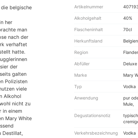
Artikelnummer
40719
 die belgische
Alkoholgehalt
40%
in her
brachte man
Flascheninhalt
70cl
ose nach der
Herkunftsland
Belgien
rk verhaftet
ellt hatte.
Region
Flande
mugglerinnen
Abfüller
Deluxe 
sier der
seits galten
Marke
Mary W
n Polizisten
Typ
Vodka
nutzen viele
n Alkohol
Anwendung
pur ode
wohl nicht zu
Mule,
 in einem
Degustationsnotiz
typisch
en Mary White
cremig
essend
Destillat,
Verkehrsbezeichnung
Vodka