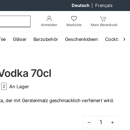
Deutsch
|
Français
Anmelden
Merkliste
Mein Warenkorb
Tee
Gläser
Barzubehör
Geschenkideen
Cocktail
Vodka 70cl
An Lager
2
a, der mit Gerstenmalz geschmacklich verfeinert wird.
–
+