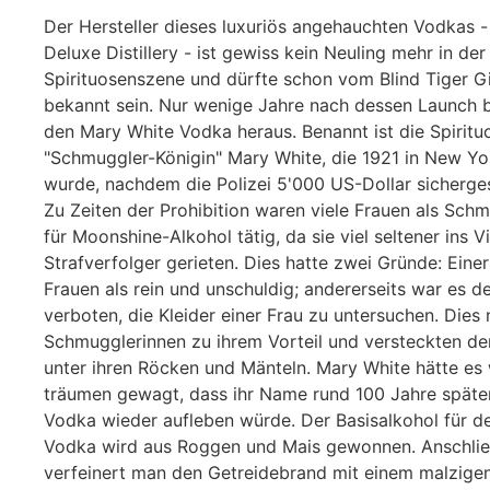
Der Hersteller dieses luxuriös angehauchten Vodkas -
Deluxe Distillery - ist gewiss kein Neuling mehr in der
Spirituosenszene und dürfte schon vom Blind Tiger G
bekannt sein. Nur wenige Jahre nach dessen Launch 
den Mary White Vodka heraus. Benannt ist die Spiritu
"Schmuggler-Königin" Mary White, die 1921 in New Yo
wurde, nachdem die Polizei 5'000 US-Dollar sichergest
Zu Zeiten der Prohibition waren viele Frauen als Sch
für Moonshine-Alkohol tätig, da sie viel seltener ins Vi
Strafverfolger gerieten. Dies hatte zwei Gründe: Einer
Frauen als rein und unschuldig; andererseits war es de
verboten, die Kleider einer Frau zu untersuchen. Dies 
Schmugglerinnen zu ihrem Vorteil und versteckten de
unter ihren Röcken und Mänteln. Mary White hätte es 
träumen gewagt, dass ihr Name rund 100 Jahre später
Vodka wieder aufleben würde. Der Basisalkohol für d
Vodka wird aus Roggen und Mais gewonnen. Anschli
verfeinert man den Getreidebrand mit einem malzigen 