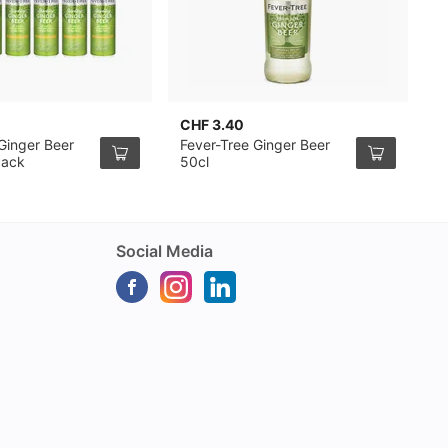
CHF 3.40
C
Ginger Beer
Fever-Tree Ginger Beer
S
Pack
50cl
G
P
Social Media