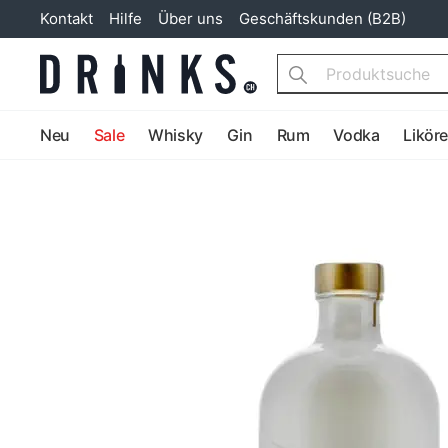
Kontakt
Hilfe
Über uns
Geschäftskunden (B2B)
Search
Neu
Sale
Whisky
Gin
Rum
Vodka
Likör