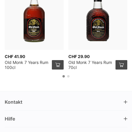
CHF 41.90
CHF 29.90
Old Monk 7 Years Rum
Old Monk 7 Years Rum
100cl
70cl
Kontakt
DRINKS.CH / Silverbogen AG
Hilfe
Nüschelerstrasse 35
8001 Zürich
FAQ