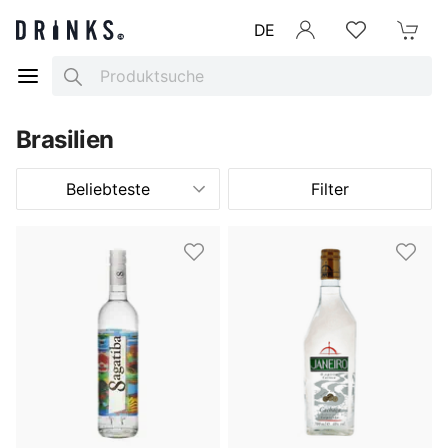
DE
Anmelden
Merkliste
Mein War
Search
Brasilien
Beliebteste
Filter