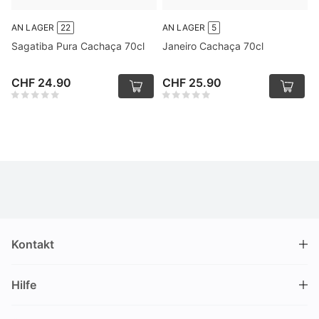
AN LAGER
22
AN LAGER
5
Sagatiba Pura Cachaça 70cl
Janeiro Cachaça 70cl
CHF 24.90
CHF 25.90
Kontakt
DRINKS.CH / Silverbogen AG
Hilfe
Nüschelerstrasse 35
8001 Zürich
FAQ
Schweiz