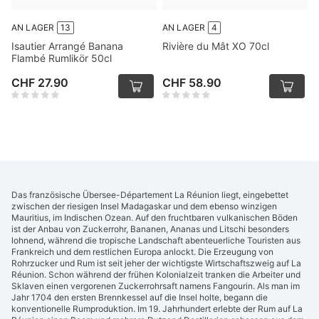
AN LAGER
13
AN LAGER
4
Isautier Arrangé Banana
Rivière du Mât XO 70cl
Flambé Rumlikör 50cl
CHF 27.90
CHF 58.90
Das französische Übersee-Département La Réunion liegt, eingebettet
zwischen der riesigen Insel Madagaskar und dem ebenso winzigen
Mauritius, im Indischen Ozean. Auf den fruchtbaren vulkanischen Böden
ist der Anbau von Zuckerrohr, Bananen, Ananas und Litschi besonders
lohnend, während die tropische Landschaft abenteuerliche Touristen aus
Frankreich und dem restlichen Europa anlockt. Die Erzeugung von
Rohrzucker und Rum ist seit jeher der wichtigste Wirtschaftszweig auf La
Réunion. Schon während der frühen Kolonialzeit tranken die Arbeiter und
Sklaven einen vergorenen Zuckerrohrsaft namens Fangourin. Als man im
Jahr 1704 den ersten Brennkessel auf die Insel holte, begann die
konventionelle Rumproduktion. Im 19. Jahrhundert erlebte der Rum auf La