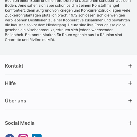
Réunion einen Boom und mehrere Dutzend Destillerien schossen aus dem
Boden. Jene sahen sich aber schon bald mit einem Rohstoffmangel
konfrontiert, denn aufgrund von Kriegen und Konkurrenzdruck lagen viele
Zuckerrohrplantagen plötzlich brach. 1972 schlossen sich die wenigen
verbliebenen Destillerien zu einer Kooperative zusammen und bewahrten
die Industrie so vor dem Niedergang. Heute sind ihre Erzeugnisse global
gesehen ein Nischenprodukt, erfreuen sich jedoch wachsender
Beliebtheit. Bekannte Marken für Rhum Agricole aus La Réunion sind
Charrette und Rivière du Mât.
Kontakt
DRINKS.CH / Silverbogen AG
Hilfe
Nüschelerstrasse 35
8001 Zürich
FAQ
Schweiz
Über uns
Bestellvorgang
Kundendienst
Kontakt
Gutschein einlösen
+41 44 520 09 09
Social Media
info@drinks.ch
Über uns
Lieferung & Abholung
Montag bis Freitag
Geschichte
Zahlungsoptionen
9.00 – 12.00 und 13.30 – 17.00